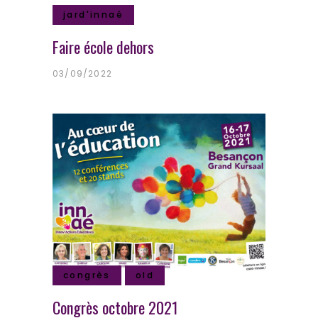
jard'innaé
Faire école dehors
03/09/2022
congrès
old
Congrès octobre 2021