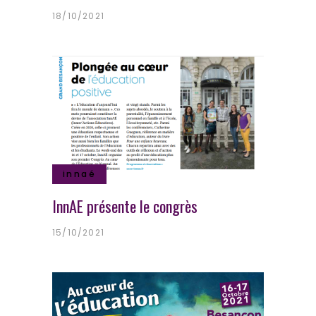
18/10/2021
innaé
InnAE présente le congrès
15/10/2021