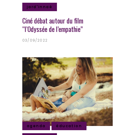
jard'innaé
Ciné débat autour du film
“l’Odyssée de l’empathie”
03/09/2022
agenda
éducation