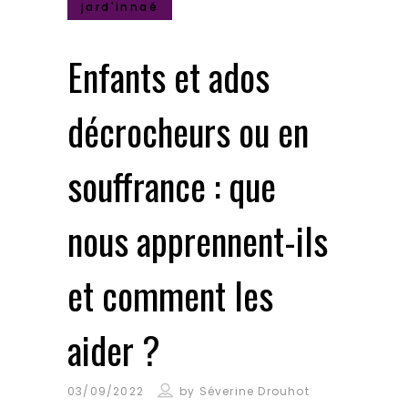
jard'innaé
Enfants et ados
décrocheurs ou en
souffrance : que
nous apprennent-ils
et comment les
aider ?
03/09/2022
by
Séverine Drouhot